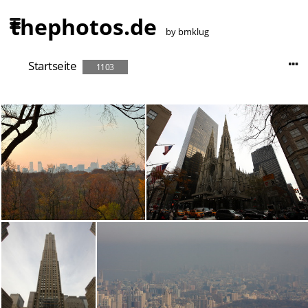
thephotos.de
by bmklug
Startseite
1103