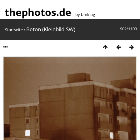
thephotos.de
by bmklug
Beton (Kleinbild-SW)
902/1103
Startseite
/