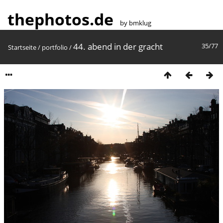
thephotos.de
by bmklug
44. abend in der gracht
35/77
Startseite
/
portfolio
/