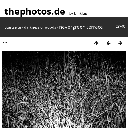
thephotos.de
by bmklug
nevergreen terrace
23/40
Startseite
/
darkness of woods
/