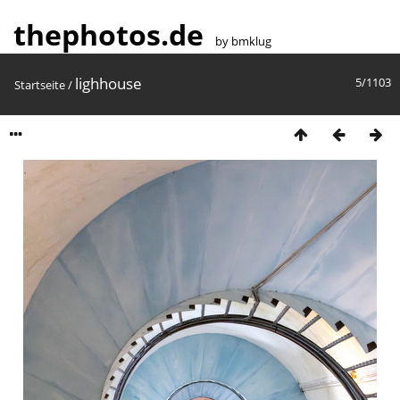
thephotos.de
by bmklug
lighhouse
5/1103
Startseite
/