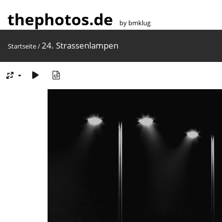
thephotos.de
by bmklug
24. Strassenlampen
Startseite
/