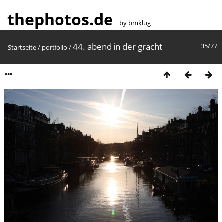
thephotos.de
by bmklug
44. abend in der gracht
35/77
Startseite
/
portfolio
/