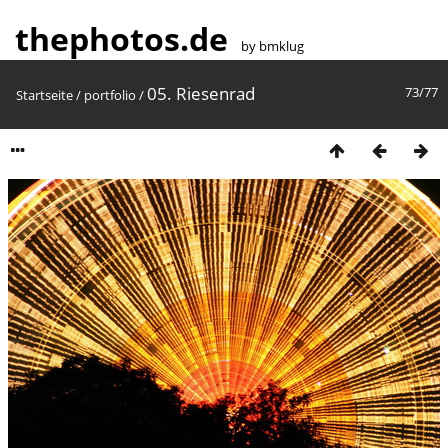
thephotos.de
by bmklug
05. Riesenrad
73/77
Startseite
/
portfolio
/