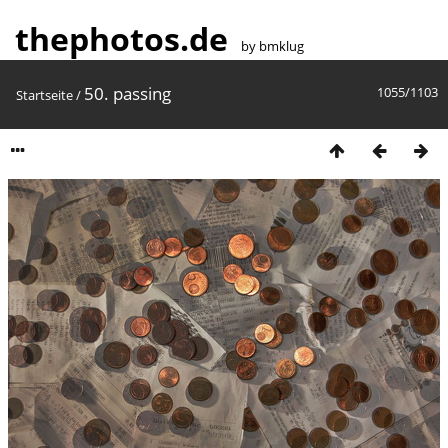
thephotos.de
by bmklug
50. passing
1055/1103
Startseite
/