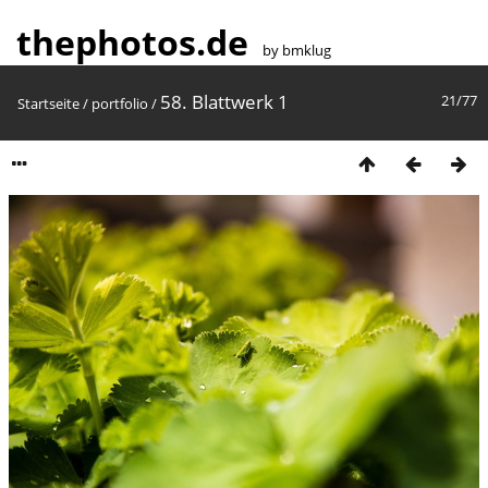
thephotos.de
by bmklug
58. Blattwerk 1
21/77
Startseite
/
portfolio
/