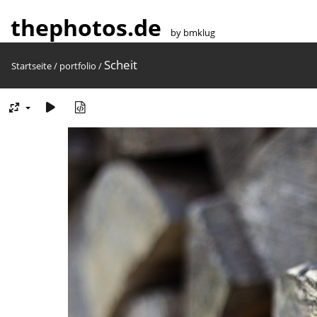
thephotos.de
by bmklug
Scheit
Startseite
/
portfolio
/