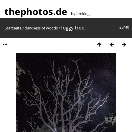
thephotos.de
by bmklug
foggy tree
28/40
Startseite
/
darkness of woods
/