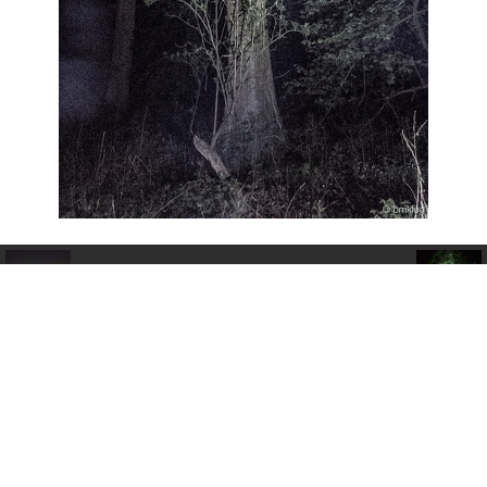
Autor
bmklug
Erstellt am
Freitag, 4. Mai 2018
Veröffentlicht am
Mittwoch, 11. Januar 2023
Alben
darkness of woods
Besuche
12554
Bewertung
noch keine Bewertung
Foto bewerten