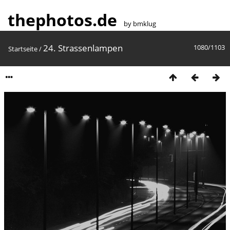
thephotos.de
by bmklug
24. Strassenlampen
1080/1103
Startseite
/