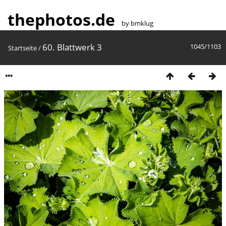
thephotos.de
by bmklug
60. Blattwerk 3
1045/1103
Startseite
/